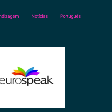
endizagem
Notícias
Português