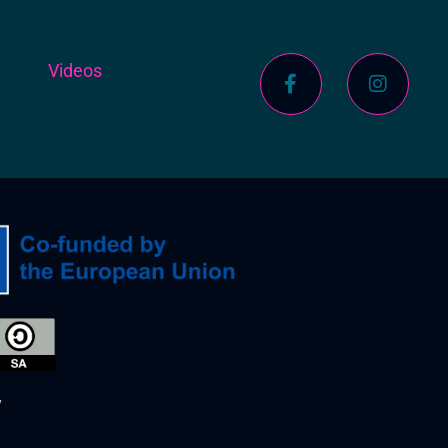
s
Videos
y