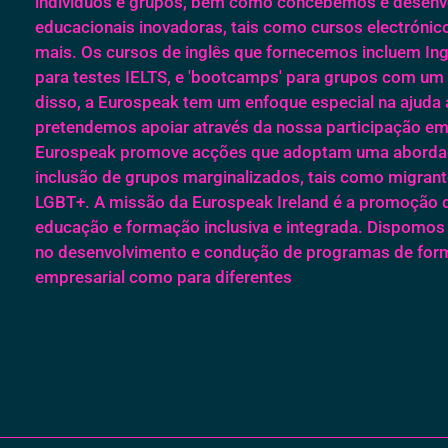
indivíduos e grupos, bem como concebemos e desen
educacionais inovadoras, tais como cursos electrónico
mais. Os cursos de inglês que fornecemos incluem In
para testes IELTS, e 'bootcamps' para grupos com um 
disso, a Eurospeak tem um enfoque especial na ajuda 
pretendemos apoiar através da nossa participação em
Eurospeak promove acções que adoptam uma abordage
inclusão de grupos marginalizados, tais como migran
LGBT+. A missão da Eurospeak Ireland é a promoção 
educação e formação inclusiva e integrada. Dispomos 
no desenvolvimento e condução de programas de form
empresarial como para diferentes