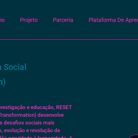
cio
Projeto
Parceria
Plataforma De Apr
 Social
n)
nvestigação e educação, RESET
Transformation) desenvolve
s desafios sociais mais
, evolução e revolução de
 dão prioridade à humanidade. A